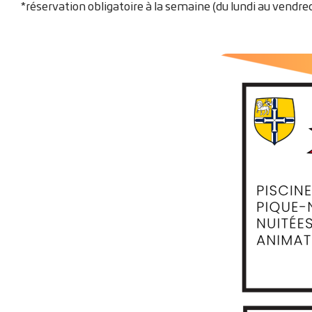
'
*réservation obligatoire à la semaine (du lundi au vendred
A
r
i
a
n
e