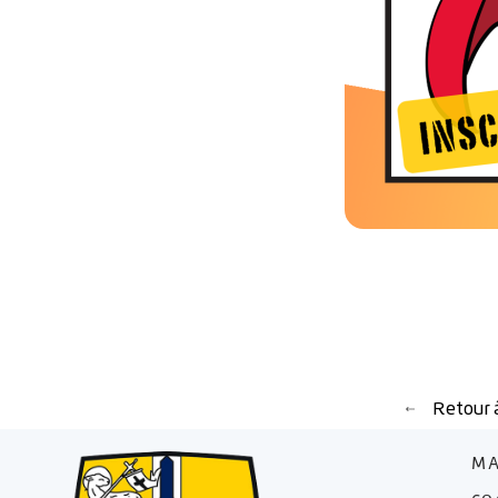
Retour à
Retour à la l
MA