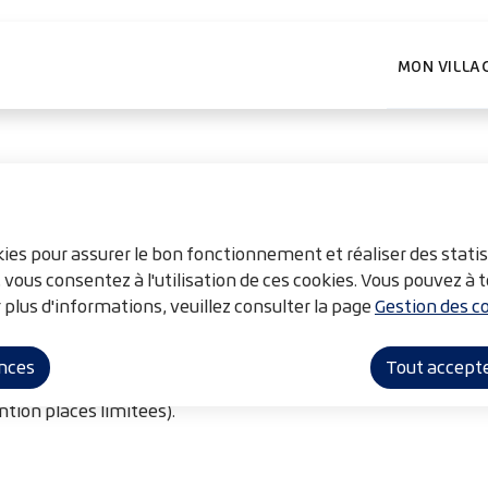
ntenu principal
Consulter le plan du site
MON VILLA
okies pour assurer le bon fonctionnement et réaliser des statis
, vous consentez à l'utilisation de ces cookies. Vous pouvez 
 plus d'informations, veuillez consulter la page
Gestion des co
ertes !
ences
Tout accept
ntion places limitées).