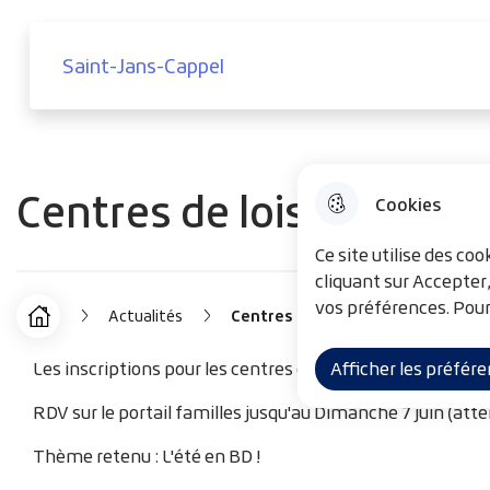
Menu principal
Aller au menu
Aller à la recherche
Aller au co
Saint-Jans-Cappel
Saint-Jans-Cappel
Centres de loisirs d'été
Cookies
Ce site utilise des co
cliquant sur Accepter
vos préférences. Pour
Actualités
Centres de loisirs d'été
F
Accueil
i
Les inscriptions pour les centres de loisirs d'été sont ouv
Afficher les préfér
l
RDV sur le portail familles jusqu'au Dimanche 7 juin (atte
d
Thème retenu : L'été en BD !