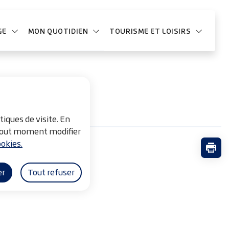
GE
MON QUOTIDIEN
TOURISME ET LOISIRS
tiques de visite. En
à tout moment modifier
okies.
Impri
er
Tout refuser