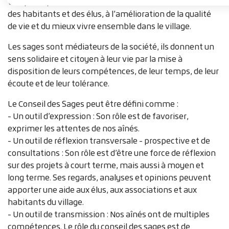
i
temps, ils peuvent contribuer aux côtés des associations
des habitants et des élus, à l’amélioration de la qualité
a
de vie et du mieux vivre ensemble dans le village.
n
Les sages sont médiateurs de la société, ils donnent un
e
sens solidaire et citoyen à leur vie par la mise à
disposition de leurs compétences, de leur temps, de leur
écoute et de leur tolérance.
Le Conseil des Sages peut être défini comme :
- Un outil d’expression : Son rôle est de favoriser,
exprimer les attentes de nos aînés.
- Un outil de réflexion transversale - prospective et de
consultations : Son rôle est d’être une force de réflexion
sur des projets à court terme, mais aussi à moyen et
long terme. Ses regards, analyses et opinions peuvent
apporter une aide aux élus, aux associations et aux
habitants du village.
- Un outil de transmission : Nos aînés ont de multiples
compétences. Le rôle du conseil des sages est de