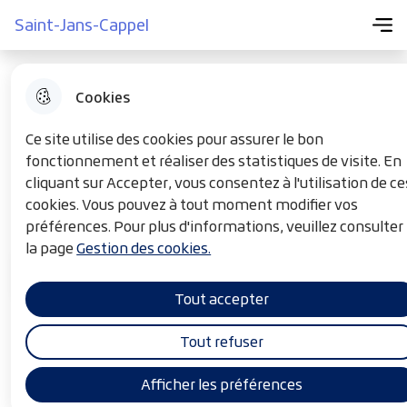
Menu pr
Aller
Aller au
Consulter
Saint-Jans-Cappel
Menu
Aller à la
Saint-Jans-Cappel
au
contenu
le plan du
recherche
menu
principal
site
Cookies
Le Conseil des Sages
Ce site utilise des cookies pour assurer le bon
fonctionnement et réaliser des statistiques de visite. En
cliquant sur Accepter, vous consentez à l'utilisation de ce
cookies. Vous pouvez à tout moment modifier vos
MON VILLAGE
F
Accueil
préférences. Pour plus d'informations, veuillez consulter
i
la page
Gestion des cookies.
l
Sommaire
Tout accepter
d
'
Rôle
Tout refuser
A
r
Afficher les préférences
Les retraités ont des compétences, de l’expérience et du