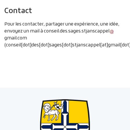
Fin du carousel
Contact
Pour les contacter, partager une expérience, une idée,
envoyez un mail à
conseil
.
des
.
sages
.
stjanscappel
gmail
.
com
(conseil[dot]des[dot]sages[dot]stjanscappel[at]gmail[do