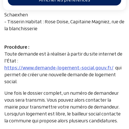
i
bailleurs sociaux :
- Partenord Habitat : Ancienne caserne de douanes au
a
Schaexhen
n
- Tisserin Habitat : Rose Doise, Capitaine Magniez, rue de
e
la blanchisserie
Procédure :
Toute demande est à réaliser à partir du site internet de
l’État :
https://www.demande-logement-social.gouv.fr/
qui
permet de créer une nouvelle demande de logement
social.
Une fois le dossier complet, un numéro de demandeur
vous sera transmis. Vous pouvez alors contacter la
mairie pour transmettre votre numéro de demandeur.
Lorsqu'un logement est libre, le bailleur social contacte
la commune qui propose alors plusieurs candidatures.