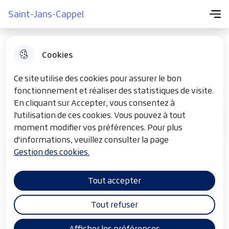
Menu pr
Aller
Aller au
Consulter
Saint-Jans-Cappel
Menu
Aller à la
Saint-Jans-Cappel
au
contenu
le plan du
recherche
menu
principal
site
Cookies
Logement social
Ce site utilise des cookies pour assurer le bon
fonctionnement et réaliser des statistiques de visite.
En cliquant sur Accepter, vous consentez à
l'utilisation de ces cookies. Vous pouvez à tout
MON QUOTIDIEN
F
Accueil
moment modifier vos préférences. Pour plus
i
d'informations, veuillez consulter la page
Gestion des cookies.
l
Sommaire
d
Tout accepter
'
Logements sociaux
A
Tout refuser
r
Le parc locatif social de la commune est géré par 2
Afficher les préférences