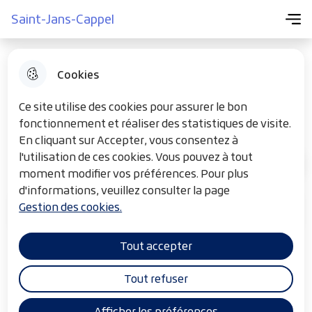
Menu pr
Aller
Aller au
Consulter
Saint-Jans-Cappel
Menu
Aller à la
Saint-Jans-Cappel
au
contenu
le plan du
recherche
menu
principal
site
Cookies
Nos Webcams
Ce site utilise des cookies pour assurer le bon
fonctionnement et réaliser des statistiques de visite.
En cliquant sur Accepter, vous consentez à
l'utilisation de ces cookies. Vous pouvez à tout
TOURISME ET LOISIRS
F
Accueil
moment modifier vos préférences. Pour plus
i
d'informations, veuillez consulter la page
Gestion des cookies.
l
Sommaire
d
Tout accepter
'
Le Village
A
Tout refuser
r
Afficher les préférences