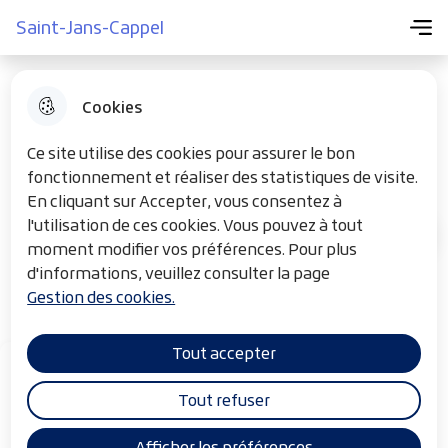
Menu pr
Aller
Aller au
Consulter
Saint-Jans-Cappel
Menu
Aller à la
Saint-Jans-Cappel
au
contenu
le plan du
recherche
menu
principal
site
Cookies
Manon Gombert
Ce site utilise des cookies pour assurer le bon
fonctionnement et réaliser des statistiques de visite.
En cliquant sur Accepter, vous consentez à
l'utilisation de ces cookies. Vous pouvez à tout
Annuaire santé, bien être
F
Accueil
moment modifier vos préférences. Pour plus
i
d'informations, veuillez consulter la page
Infirmière libérale
Gestion des cookies.
l
d
Tout accepter
'
A
Tout refuser
r
Afficher les préférences