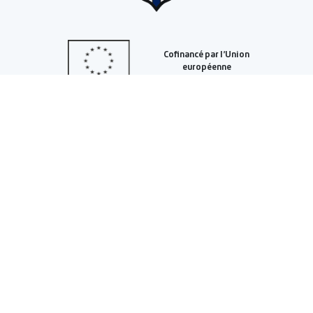
MAIRIE DE SAINT JANS CAPPEL
60 Chemin Haut
59270 SAINT-JANS-CAPPEL
+33 3 28 50 38 50
HORAIRES
Mardi :
de 8h30 à 12h et 15h30 à 17h30
Mercredi :
de 8h30 à 12h
Jeudi :
de 8h30 à 12h
Vendredi :
de 8h30 à 12h et 15h30 à 17h30
Fermé le samedi et le lundi