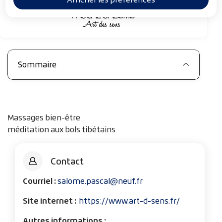
i
a
n
e
Sommaire
Massages bien-être
méditation aux bols tibétains
Contact
Courriel :
salome.pascal@neuf.fr
Site internet :
https://www.art-d-sens.fr/
Autres informations :