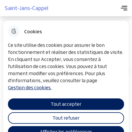
Menu pr
Aller
Aller au
Consulter
Saint-Jans-Cappel
Menu
Aller à la
Saint-Jans-Cappel
au
contenu
le plan du
recherche
menu
principal
site
Cookies
Art des Sens
Ce site utilise des cookies pour assurer le bon
fonctionnement et réaliser des statistiques de visite.
En cliquant sur Accepter, vous consentez à
l'utilisation de ces cookies. Vous pouvez à tout
Annuaire santé, bien être
F
Accueil
moment modifier vos préférences. Pour plus
i
d'informations, veuillez consulter la page
Praticien en modelage corporel
Gestion des cookies.
l
d
Tout accepter
'
A
Tout refuser
r
Afficher les préférences