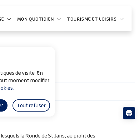
GE
MON QUOTIDIEN
TOURISME ET LOISIRS
tiques de visite. En
à tout moment modifier
okies.
er
Tout refuser
Impr
squels la Ronde de St Jans, au profit des