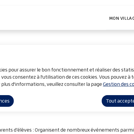
ntenu principal
Consulter le plan du site
MON VILLA
okies pour assurer le bon fonctionnement et réaliser des statis
, vous consentez à l'utilisation de ces cookies. Vous pouvez 
 plus d'informations, veuillez consulter la page
Gestion des co
ences
Tout accept
ph
arents d’élèves : Organisent de nombreux événements parmi le