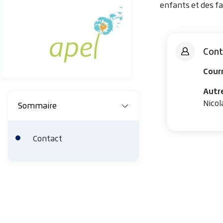
l
enfants et des fa
d
'
Cont
A
Courr
r
i
Autre
Nico
Sommaire
a
n
Contact
e