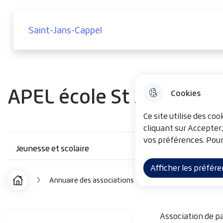
Menu principal
Aller au menu
Aller à la recherche
Aller au co
Saint-Jans-Cappel
Saint-Jans-Cappel
APEL école St Joseph
Cookies
Ce site utilise des co
cliquant sur Accepter
vos préférences. Pour
Jeunesse et scolaire
Afficher les préfér
Annuaire des associations
APEL école St Jose
F
Accueil
i
Association de p