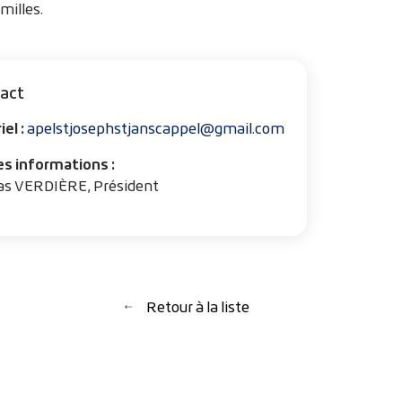
milles.
act
iel :
apelstjosephstjanscappel@gmail.com
s informations :
las VERDIÈRE, Président
Retour à la liste
Retour à la liste